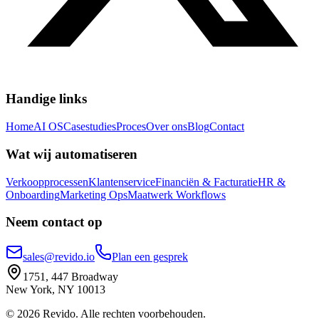
Handige links
Home
AI OS
Casestudies
Proces
Over ons
Blog
Contact
Wat wij automatiseren
Verkoopprocessen
Klantenservice
Financiën & Facturatie
HR &
Onboarding
Marketing Ops
Maatwerk Workflows
Neem contact op
sales@revido.io
Plan een gesprek
1751, 447 Broadway
New York, NY 10013
©
2026
Revido
.
Alle rechten voorbehouden.