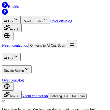
Revido
Over ons
Blog
AI OS
Revido Studio
Ask AI
Neem contact op
Ontvang je AI Ops Scan
AI OS
Revido Studio
Over ons
Blog
Neem contact op
Ask AI
Ontvang je AI Ops Scan
⚖️
De kleine lettertjes. We beloven dat het niet zo saai is als het