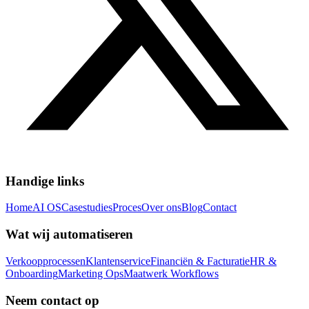
Handige links
Home
AI OS
Casestudies
Proces
Over ons
Blog
Contact
Wat wij automatiseren
Verkoopprocessen
Klantenservice
Financiën & Facturatie
HR &
Onboarding
Marketing Ops
Maatwerk Workflows
Neem contact op