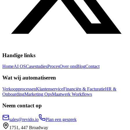
Handige links
Home
AI OS
Casestudies
Proces
Over ons
Blog
Contact
Wat wij automatiseren
Verkoopprocessen
Klantenservice
Financiën & Facturatie
HR &
Onboarding
Marketing Ops
Maatwerk Workflows
Neem contact op
sales@revido.io
Plan een gesprek
1751, 447 Broadway