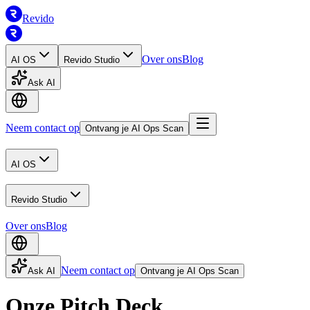
Revido
Over ons
Blog
AI OS
Revido Studio
Ask AI
Neem contact op
Ontvang je AI Ops Scan
AI OS
Revido Studio
Over ons
Blog
Neem contact op
Ask AI
Ontvang je AI Ops Scan
Onze Pitch Deck