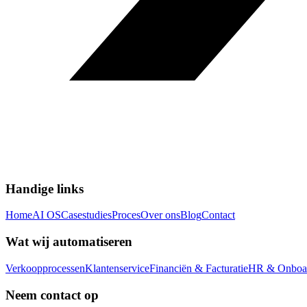
Handige links
Home
AI OS
Casestudies
Proces
Over ons
Blog
Contact
Wat wij automatiseren
Verkoopprocessen
Klantenservice
Financiën & Facturatie
HR & Onboa
Neem contact op