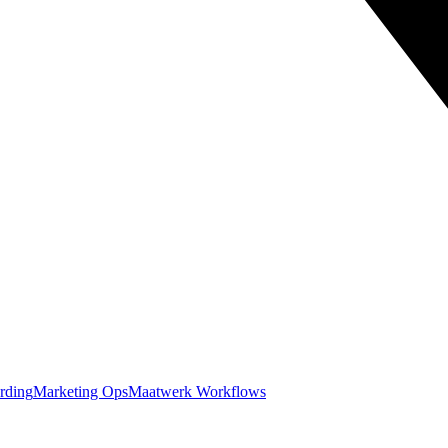
rding
Marketing Ops
Maatwerk Workflows